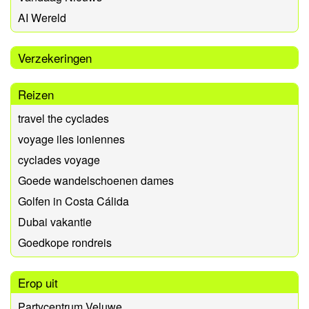
AI Wereld
Verzekeringen
Reizen
travel the cyclades
voyage iles ioniennes
cyclades voyage
Goede wandelschoenen dames
Golfen in Costa Cálida
Dubai vakantie
Goedkope rondreis
Erop uit
Partycentrum Veluwe